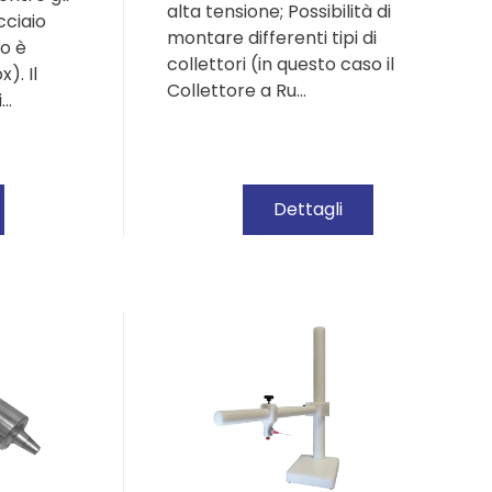
alta tensione; Possibilità di
cciaio
montare differenti tipi di
po è
collettori (in questo caso il
). Il
Collettore a Ru…
i…
Dettagli