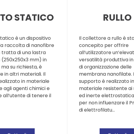
TTO STATICO
RULLO
Statico è un dispositivo
Il collettore a rullo è st
 la raccolta di nanofibre
concepito per offrire
i tratta di una lastra
all’utilizzatore un’eleva
 (250x250x3 mm) in
versatilità produttiva in
, ma su richiesta, è
di organizzazione delle
e in altri materiali. Il
membrana nanofilate. I
realizzato in materiale
supporto è realizzato i
e agli agenti chimici e
materiale resistente ai 
all’utente di tenere il
ed inerte elettrostati
per non influenzare il 
di elettrofilatu…