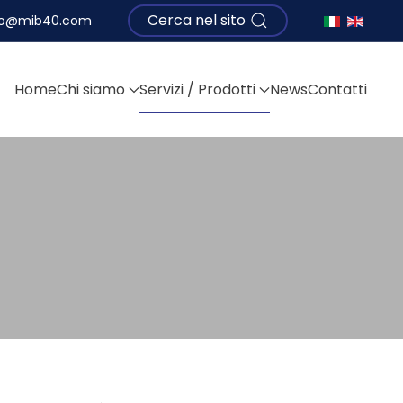
Cerca nel sito
fo@mib40.com
Home
Chi siamo
Servizi / Prodotti
News
Contatti