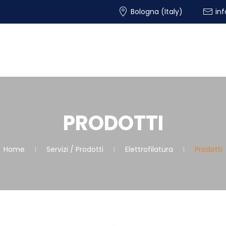
Bologna (Italy)
in
PRODOTTI
Home
Servizi / Prodotti
Elettrofilatura
Prodotti