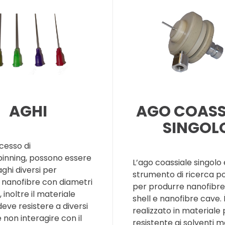
AGHI
AGO COASS
SINGOL
ocesso di
pinning, possono essere
L’ago coassiale singolo
 aghi diversi per
strumento di ricerca p
 nanofibre con diametri
per produrre nanofibre
, inoltre il materiale
shell e nanofibre cave. 
deve resistere a diversi
realizzato in materiale 
e non interagire con il
resistente ai solventi m