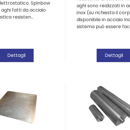
ettrostatico. Spinbow
aghi sono realizzati in a
 aghi fatti da acciaio
inox (su richiesta il cor
astica resisten…
disponibile in acciaio inox
sistema può essere fac
Dettagli
Dettagli