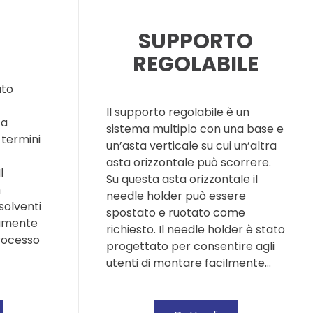
SUPPORTO
REGOLABILE
ato
Il supporto regolabile è un
ta
sistema multiplo con una base e
 termini
un’asta verticale su cui un’altra
asta orizzontale può scorrere.
l
Su questa asta orizzontale il
n
needle holder può essere
solventi
spostato e ruotato come
camente
richiesto. Il needle holder è stato
Processo
progettato per consentire agli
utenti di montare facilmente…