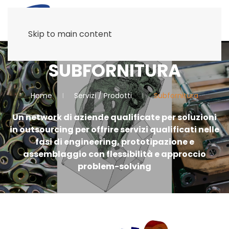
Skip to main content
SUBFORNITURA
Home
Servizi / Prodotti
Subfornitura
Un network di aziende qualificate per soluzioni
in outsourcing per offrire servizi qualificati nelle
fasi di engineering, prototipazione e
assemblaggio con flessibilità e approccio
problem-solving