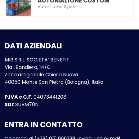
AUTOMAZIONE CUSTOM
Automated Systems…
DATI AZIENDALI
MIB S.R.L. SOCIETA’ BENEFIT
Via I.Bandiera, 14/C
Zona artigianale Chiesa Nuova
40050 Monte San Pietro (Bologna), Italia
P.IVA e C.F.
04073441208
SDI
: SUBM70N
ENTRA IN CONTATTO
Chiamaci al (+39) 051 969298, inviaci una e-mail